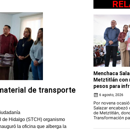
REL
Menchaca Salaz
Metztitlán con
pesos para in
aterial de transporte
6 agosto, 2026
Por novena ocasió
Salazar encabezó u
ciudadanía
de Metztitlán, dond
Transformación par
al de Hidalgo (STCH) organismo
nauguró la oficina que alberga la