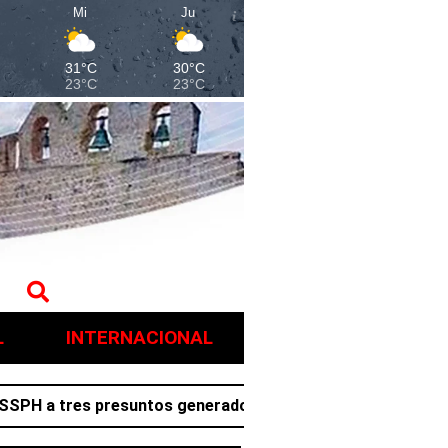
Mi
Ju
31°C
30°C
23°C
23°C
L
INTERNACIONAL
 tres presuntos generadores de violencia en Villa de Tez