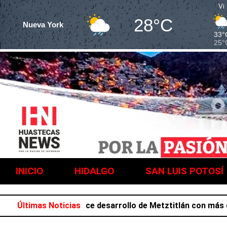
Vi
28°C
Nueva York
33°
25°
INICIO
HIDALGO
SAN LUIS POTOSÍ
 Salazar favorece desarrollo de Metztitlán con más de 21
Últimas Noticias