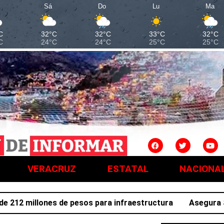
Sá
Do
Lu
Ma
C
32°C
32°C
33°C
32°C
C
24°C
24°C
25°C
25°C
VERACRUZ
ESTATAL
NACIONA
2 millones de pesos para infraestructura
Asegura SSPH a