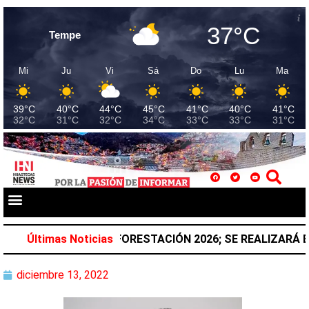
37°C
Tempe
Mi
Ju
Vi
Sá
Do
Lu
Ma
39°C
40°C
44°C
45°C
41°C
40°C
41°C
32°C
31°C
32°C
34°C
33°C
33°C
31°C
 NACIONAL DE REFORESTACIÓN 2026; SE REALIZARÁ EL 
Últimas Noticias
diciembre 13, 2022