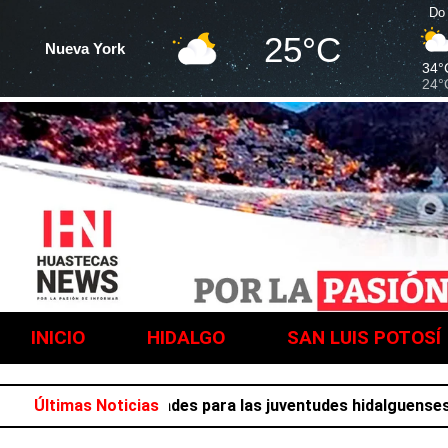
Do
25°C
Nueva York
34°
24°
INICIO
HIDALGO
SAN LUIS POTOSÍ
lena de actividades para las juventudes hidalguenses
Últimas Noticias
Conc