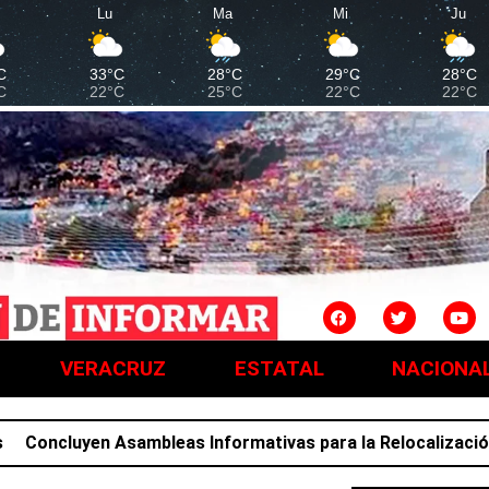
Lu
Ma
Mi
Ju
C
33°C
28°C
29°C
28°C
C
22°C
25°C
22°C
22°C
VERACRUZ
ESTATAL
NACIONA
luyen Asambleas Informativas para la Relocalización; famil