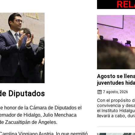
REL
Agosto se llena
juventudes hid
 de Diputados
7 agosto, 2026
Con el propósito d
convivencia y desar
 de honor de la Cámara de Diputados el
el Instituto Hidalg
bernador de Hidalgo, Julio Menchaca
llevará a cabo, du
de Zacualtipán de Ángeles.
Carolina Viggiano Austria, lo que permitió