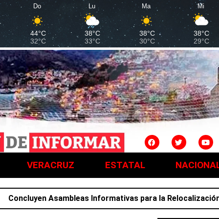
Do
Lu
Ma
Mi
44°C
38°C
38°C
38°C
32°C
33°C
30°C
29°C
VERACRUZ
ESTATAL
NACIONA
en Asambleas Informativas para la Relocalización; familia