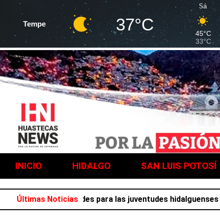
Sá
37°C
Tempe
45°C
33°C
INICIO
HIDALGO
SAN LUIS POTOSÍ
a de actividades para las juventudes hidalguenses
Últimas Noticias
Concluy