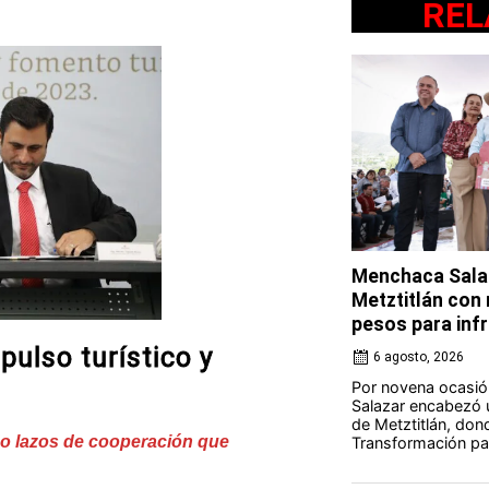
REL
Menchaca Salaz
Metztitlán con
pesos para in
ulso turístico y
6 agosto, 2026
Por novena ocasió
Salazar encabezó u
de Metztitlán, dond
 lazos de cooperación que
Transformación par