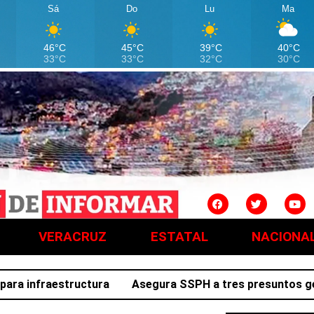
Sá
Do
Lu
Ma
46°C
45°C
39°C
40°C
33°C
33°C
32°C
30°C
VERACRUZ
ESTATAL
NACIONA
 infraestructura
Asegura SSPH a tres presuntos generado