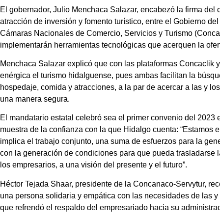
El gobernador, Julio Menchaca Salazar, encabezó la firma del 
atracción de inversión y fomento turístico, entre el Gobierno d
Cámaras Nacionales de Comercio, Servicios y Turismo (Concan
implementarán herramientas tecnológicas que acerquen la oferta
Menchaca Salazar explicó que con las plataformas Concaclik y
enérgica el turismo hidalguense, pues ambas facilitan la búsq
hospedaje, comida y atracciones, a la par de acercar a las y l
una manera segura.
El mandatario estatal celebró sea el primer convenio del 2023 e
muestra de la confianza con la que Hidalgo cuenta: “Estamos 
implica el trabajo conjunto, una suma de esfuerzos para la gen
con la generación de condiciones para que pueda trasladarse la 
los empresarios, a una visión del presente y el futuro”.
Héctor Tejada Shaar, presidente de la Concanaco-Servytur, recon
una persona solidaria y empática con las necesidades de las y l
que refrendó el respaldo del empresariado hacia su administra