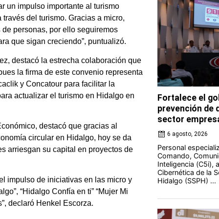
 un impulso importante al turismo
ravés del turismo. Gracias a micro,
de personas, por ello seguiremos
ra que sigan creciendo”, puntualizó.
mez, destacó la estrecha colaboración que
 pues la firma de este convenio representa
clik y Concatour para facilitar la
 para actualizar el turismo en Hidalgo en
Fortalece el go
prevención de d
sector empresa
 Económico, destacó que gracias al
6 agosto, 2026
onomía circular en Hidalgo, hoy se da
Personal especiali
s arriesgan su capital en proyectos de
Comando, Comunic
Inteligencia (C5i),
Cibernética de la 
l impulso de iniciativas en las micro y
Hidalgo (SSPH) ...
”, “Hidalgo Confía en ti” “Mujer Mi
s”, declaró Henkel Escorza.