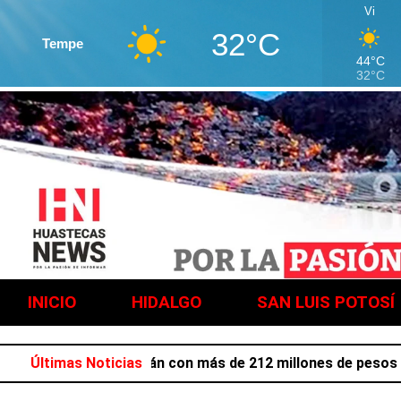
Vi
32°C
Tempe
44°C
32°C
INICIO
HIDALGO
SAN LUIS POTOSÍ
ollo de Metztitlán con más de 212 millones de pesos para
Últimas Noticias