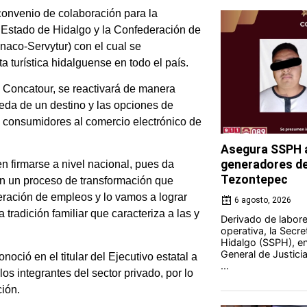
convenio de colaboración para la
el Estado de Hidalgo y la Confederación de
aco-Servytur) con el cual se
 turística hidalguense en todo el país.
 Concatour, se reactivará de manera
ueda de un destino y las opciones de
os consumidores al comercio electrónico de
Asegura SSPH a
generadores de 
n firmarse a nivel nacional, pues da
Tezontepec
en un proceso de transformación que
eración de empleos y lo vamos a lograr
6 agosto, 2026
tradición familiar que caracteriza a las y
Derivado de labores
operativa, la Secre
Hidalgo (SSPH), en
General de Justici
oció en el titular del Ejecutivo estatal a
...
os integrantes del sector privado, por lo
ción.