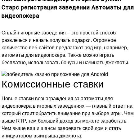
Старс регистрация заведении Автоматы для
видеопокера
Онлайн игорные заведения – это простой способ
развлечься и начать получать подарки. Огромное
количество веб-сайтов предлагают ряд игр, например,
автоматы для видеопокера. Также можно играть
бесплатно, использовать бонусы и начинать джекпоты.
Комиссионные ставки
Новые ставки вознаграждения за автоматы для
видеопокера в игорных заведениях — главный ответ, на
который стоит обратить внимание при выборе игры. Чем
выше RTP, тем больший доход вы можете заработать.
Чем выше ваши шансы завоевать свой дом и стать
инициатором выигрыша джекпота.