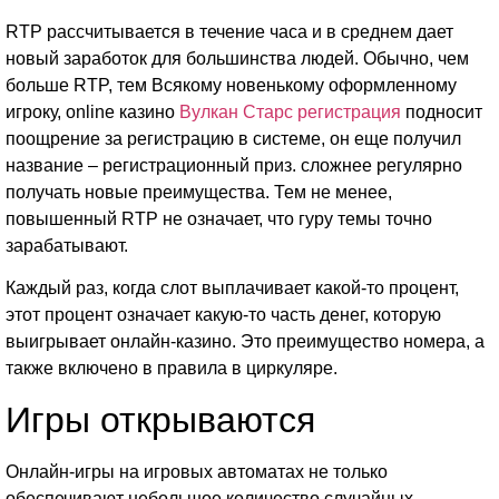
RTP рассчитывается в течение часа и в среднем дает
новый заработок для большинства людей. Обычно, чем
больше RTP, тем Всякому новенькому оформленному
игроку, online казино
Вулкан Старс регистрация
подносит
поощрение за регистрацию в системе, он еще получил
название – регистрационный приз. сложнее регулярно
получать новые преимущества. Тем не менее,
повышенный RTP не означает, что гуру темы точно
зарабатывают.
Каждый раз, когда слот выплачивает какой-то процент,
этот процент означает какую-то часть денег, которую
выигрывает онлайн-казино. Это преимущество номера, а
также включено в правила в циркуляре.
Игры открываются
Онлайн-игры на игровых автоматах не только
обеспечивают небольшое количество случайных