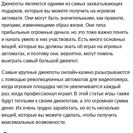
Джекпоты являются одними из самых захватывающих
подарков, которые вы можете получить на игровом
автомате. Они могут быть значительными, как правило,
призами, изменяющими образ жизни. Они типа
прибыльные огромные деньги, но это тоже важно понять
и начать умело в них участвовать. Есть много основных
вещей, которые вы должны знать об играх на игровых
автоматах, и поэтому они, вероятно, могут помочь
выиграть самый большой джекпот.
Самые крупные джекпоты онлайн-казино разыгрываются
с помощью революционных автоматов для видеопокера,
когда игровая площадка чести увеличивается каждый
раз, когда профессионал играет. В этой статье игры также
будут теплыми к своим джекпотам, а это огромная сумма
денег. Их очень трудно заработать, но есть несколько
вещей, которые вы можете сделать, чтобы получить
максимальные возможности.