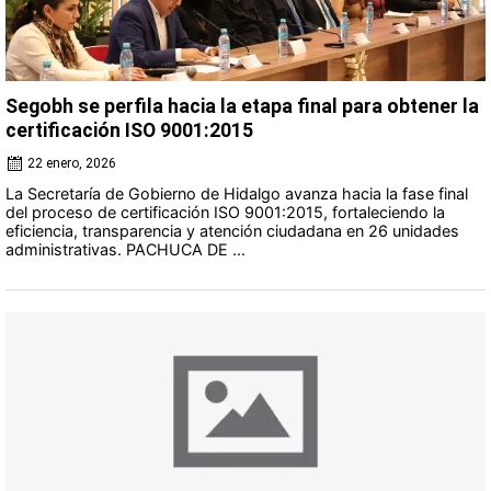
Segobh se perfila hacia la etapa final para obtener la
certificación ISO 9001:2015
22 enero, 2026
La Secretaría de Gobierno de Hidalgo avanza hacia la fase final
del proceso de certificación ISO 9001:2015, fortaleciendo la
eficiencia, transparencia y atención ciudadana en 26 unidades
administrativas. PACHUCA DE ...