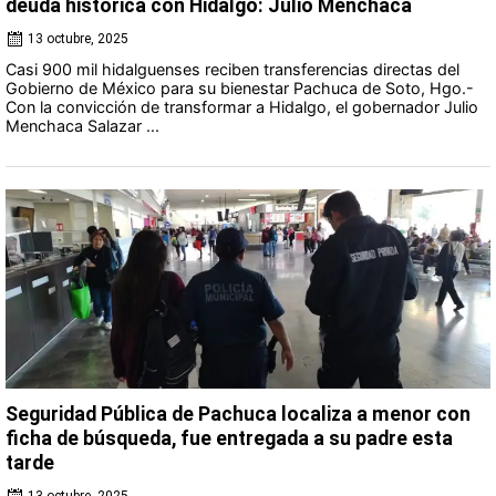
deuda histórica con Hidalgo: Julio Menchaca
13 octubre, 2025
Casi 900 mil hidalguenses reciben transferencias directas del
Gobierno de México para su bienestar Pachuca de Soto, Hgo.-
Con la convicción de transformar a Hidalgo, el gobernador Julio
Menchaca Salazar ...
Seguridad Pública de Pachuca localiza a menor con
ficha de búsqueda, fue entregada a su padre esta
tarde