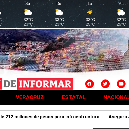
Sá
Do
Lu
Ma
C
32°C
33°C
33°C
32°C
C
23°C
23°C
25°C
25°C
VERACRUZ
ESTATAL
NACIONA
2 millones de pesos para infraestructura
Asegura SSPH a