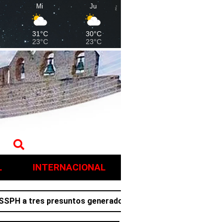
Mi
Ju
31°C
30°C
23°C
23°C
L
INTERNACIONAL
 tres presuntos generadores de violencia en Villa de Tez