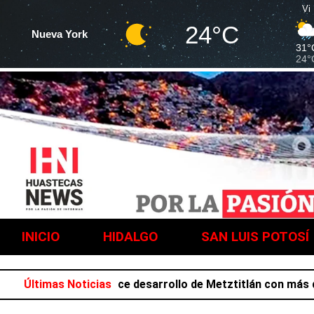
Vi
24°C
Nueva York
31°
24°
INICIO
HIDALGO
SAN LUIS POTOSÍ
 Salazar favorece desarrollo de Metztitlán con más de 21
Últimas Noticias