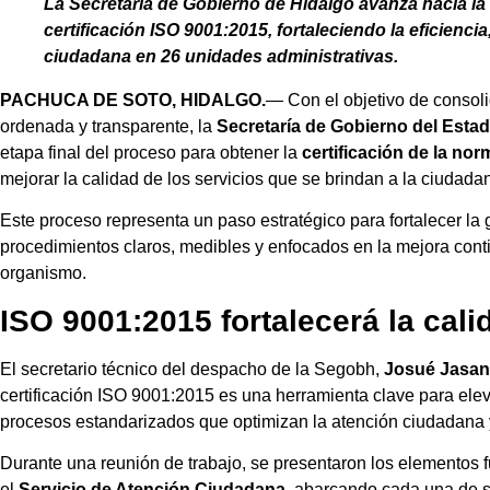
La Secretaría de Gobierno de Hidalgo avanza hacia la 
certificación ISO 9001:2015, fortaleciendo la eficienci
ciudadana en 26 unidades administrativas.
PACHUCA DE SOTO, HIDALGO.
— Con el objetivo de consoli
ordenada y transparente, la
Secretaría de Gobierno del Esta
etapa final del proceso para obtener la
certificación de la no
mejorar la calidad de los servicios que se brindan a la ciudadan
Este proceso representa un paso estratégico para fortalecer la g
procedimientos claros, medibles y enfocados en la mejora conti
organismo.
ISO 9001:2015 fortalecerá la cali
El secretario técnico del despacho de la Segobh,
Josué Jasan
certificación ISO 9001:2015 es una herramienta clave para elevar
procesos estandarizados que optimizan la atención ciudadana y 
Durante una reunión de trabajo, se presentaron los elementos 
el
Servicio de Atención Ciudadana
, abarcando cada una de s