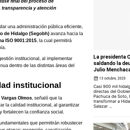
fase final del proceso de
a, transparencia y atención
dar una administración pública eficiente,
do de Hidalgo (Segobh)
avanza hacia la
rma ISO 9001:2015
, la cual permitirá
ía.
La presidenta 
estión institucional, al implementar
saldando la deu
nua dentro de las distintas áreas del
Julio Menchac
13 octubre, 2025
dad institucional
Casi 900 mil hidal
directas del Gobie
Pachuca de Soto, 
 Vargas Olmos
, señaló que la
transformar a Hida
 la calidad institucional, al garantizar
Salazar ...
fortalecen la confianza social.
fundamentales que permitirán robustecer
us etapas: recepción, canalización,