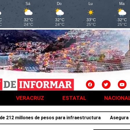
Sá
Do
Lu
Ma
C
32°C
32°C
33°C
32°C
C
24°C
24°C
25°C
25°C
VERACRUZ
ESTATAL
NACIONA
2 millones de pesos para infraestructura
Asegura SSPH 