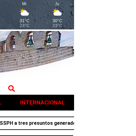
Mi
Ju
31°C
30°C
23°C
23°C
L
INTERNACIONAL
a tres presuntos generadores de violencia en Villa de Tez