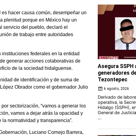
ad es hacer causa común, desempeñar un
a plenitud porque en México hay un
l servicio del pueblo, declaró el
unión de trabajo entre autoridades
 instituciones federales en la entidad
d de generar acciones colaborativas de
Asegura SSPH a
eficio de la sociedad hidalguense.
generadores de 
Tezontepec
nidad de identificación y de suma de
te López Obrador como el gobernador Julio
6 agosto, 2026
Derivado de labores
operativa, la Secre
 por sectorización, “vamos a generar los
Hidalgo (SSPH), en
General de Justici
ión, vamos a dejar atrás la opacidad y
...
 la normatividad y transparencia”.
 Gobernación, Luciano Cornejo Barrera,