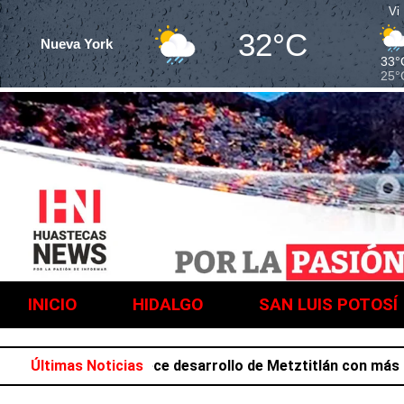
Vi
32°C
Nueva York
33°
25°
INICIO
HIDALGO
SAN LUIS POTOSÍ
a Salazar favorece desarrollo de Metztitlán con más de 21
Últimas Noticias