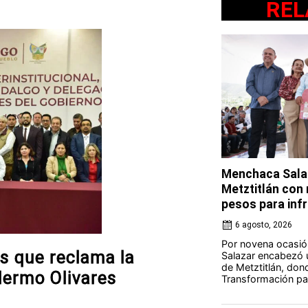
REL
Menchaca Salaz
Metztitlán con
pesos para in
6 agosto, 2026
Por novena ocasió
s que reclama la
Salazar encabezó u
de Metztitlán, dond
lermo Olivares
Transformación par