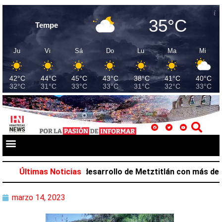
35°C
Tempe
Ju
Vi
Sá
Do
Lu
Ma
Mi
42°C
44°C
45°C
43°C
38°C
41°C
40°C
32°C
31°C
33°C
33°C
31°C
32°C
33°C
 Salazar favorece desarrollo de Metztitlán con más de 21
Últimas Noticias
marzo 14, 2023