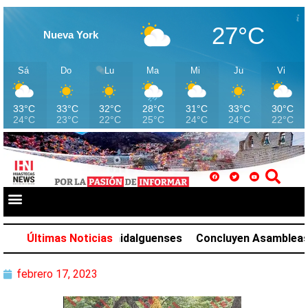
27°C
Nueva York
Sá
Do
Lu
Ma
Mi
Ju
Vi
33°C
33°C
32°C
28°C
31°C
33°C
30°C
24°C
23°C
22°C
25°C
24°C
24°C
22°C
para las juventudes hidalguenses
Últimas Noticias
Concluyen Asambleas Info
febrero 17, 2023