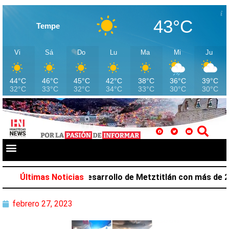
43°C
Tempe
Vi
Sá
Do
Lu
Ma
Mi
Ju
44°C
46°C
45°C
42°C
38°C
36°C
39°C
32°C
33°C
32°C
34°C
33°C
30°C
30°C
Salazar favorece desarrollo de Metztitlán con más de 212
Últimas Noticias
febrero 27, 2023