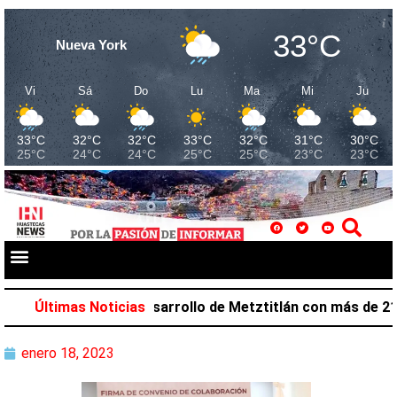
33°C
Nueva York
Vi
Sá
Do
Lu
Ma
Mi
Ju
33°C
32°C
32°C
33°C
32°C
31°C
30°C
25°C
24°C
24°C
25°C
25°C
23°C
23°C
lazar favorece desarrollo de Metztitlán con más de 212 m
Últimas Noticias
enero 18, 2023