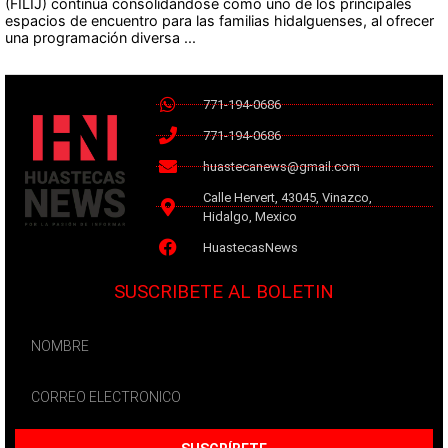
(FILIJ) continúa consolidándose como uno de los principales
espacios de encuentro para las familias hidalguenses, al ofrecer
una programación diversa ...
771-194-0686
771-194-0686
huastecanews@gmail.com
Calle Hervert, 43045, Vinazco,
Hidalgo, Mexico
HuastecasNews
SUSCRIBETE AL BOLETIN