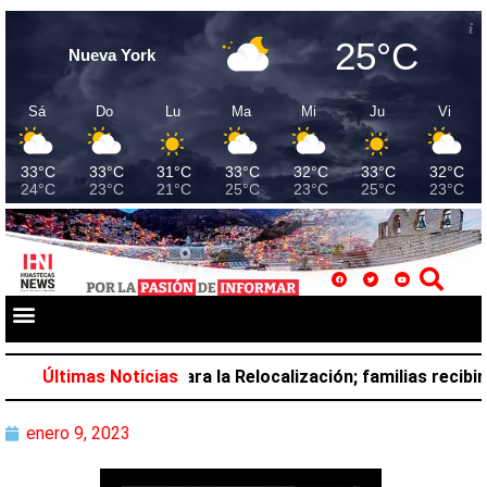
25°C
Nueva York
Sá
Do
Lu
Ma
Mi
Ju
Vi
33°C
33°C
31°C
33°C
32°C
33°C
32°C
24°C
23°C
21°C
25°C
23°C
25°C
23°C
s Informativas para la Relocalización; familias recibirán 
Últimas Noticias
enero 9, 2023