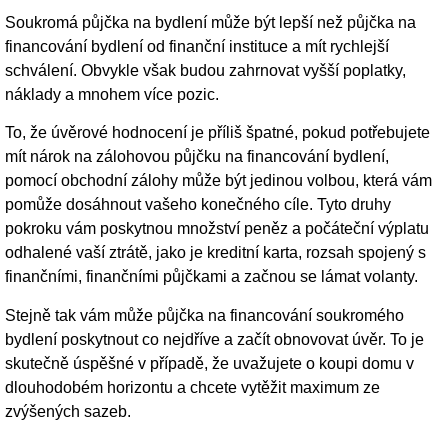
Soukromá půjčka na bydlení může být lepší než půjčka na
financování bydlení od finanční instituce a mít rychlejší
schválení. Obvykle však budou zahrnovat vyšší poplatky,
náklady a mnohem více pozic.
To, že úvěrové hodnocení je příliš špatné, pokud potřebujete
mít nárok na zálohovou půjčku na financování bydlení,
pomocí obchodní zálohy může být jedinou volbou, která vám
pomůže dosáhnout vašeho konečného cíle. Tyto druhy
pokroku vám poskytnou množství peněz a počáteční výplatu
odhalené vaší ztrátě, jako je kreditní karta, rozsah spojený s
finančními, finančními půjčkami a začnou se lámat volanty.
Stejně tak vám může půjčka na financování soukromého
bydlení poskytnout co nejdříve a začít obnovovat úvěr. To je
skutečně úspěšné v případě, že uvažujete o koupi domu v
dlouhodobém horizontu a chcete vytěžit maximum ze
zvýšených sazeb.