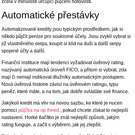
zcela v minulosti určující půjčení hotovosti.
Automatické přestávky
Automatizované kredity jsou typickým prostředkem, jak si
někdo půjčit peníze pro soukromé účely. Jsou zvyklí vybrat si
již vlastněného serpa, koupit si klid na duši a další serpy
spojené účty a další.
Finanční instituce mají tendenci vyžadovat úvěrový rating,
nazývaný automatická úroveň FICO, a přitom si vybrat, zda
mají či nemají indikovat dlužníky automatickým postupem.
Nová úvěrová historie závisí na úvěrovém ratingu, typu
peněz, které máte, a na tom, jak dobře ovládáte své finance.
Jakýkoli kredit má vliv na novou sazbu, ke které je nucen
pomoci
půjčka na op ihned
, pokud chcete získat to nejlepší
nastavení. Horké tlačítko je znát nejlepší způsob, jakým
rating funguje, a začít s výběrem, jak jej zlepšit.