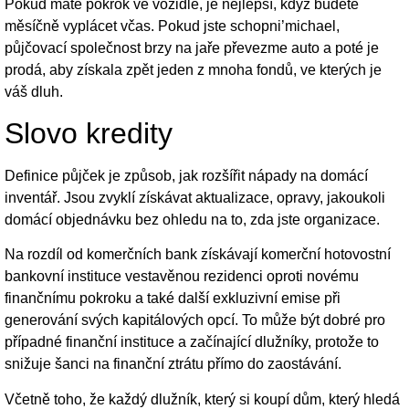
Pokud máte pokrok ve vozidle, je nejlepší, když budete
měsíčně vyplácet včas. Pokud jste schopni’michael,
půjčovací společnost brzy na jaře převezme auto a poté je
prodá, aby získala zpět jeden z mnoha fondů, ve kterých je
váš dluh.
Slovo kredity
Definice půjček je způsob, jak rozšířit nápady na domácí
inventář. Jsou zvyklí získávat aktualizace, opravy, jakoukoli
domácí objednávku bez ohledu na to, zda jste organizace.
Na rozdíl od komerčních bank získávají komerční hotovostní
bankovní instituce vestavěnou rezidenci oproti novému
finančnímu pokroku a také další exkluzivní emise při
generování svých kapitálových opcí. To může být dobré pro
případné finanční instituce a začínající dlužníky, protože to
snižuje šanci na finanční ztrátu přímo do zaostávání.
Včetně toho, že každý dlužník, který si koupí dům, který hledá