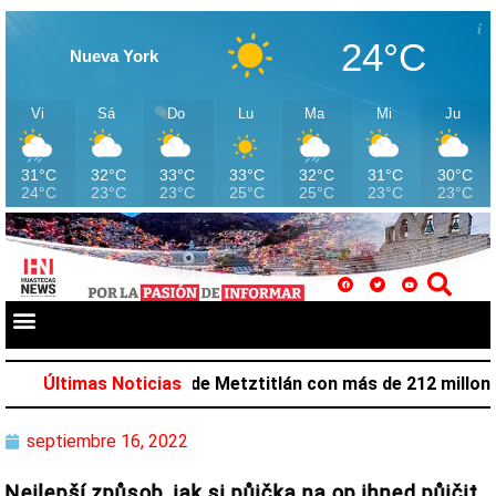
24°C
Nueva York
Vi
Sá
Do
Lu
Ma
Mi
Ju
31°C
32°C
33°C
33°C
32°C
31°C
30°C
24°C
23°C
23°C
25°C
25°C
23°C
23°C
vorece desarrollo de Metztitlán con más de 212 millones 
Últimas Noticias
septiembre 16, 2022
Nejlepší způsob, jak si půjčka na op ihned půjčit