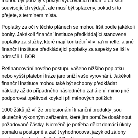
mohou být použity k pokrytí vyučovacích hodin a dalších
souvisejících výdajů, ale musí být splaceny, pokud si to
přejete, s termínem místa.
Poplatky za oči v těchto plánech se mohou lišit podle jakékoli
bonity. Jakékoli finanční instituce předkládající stanovené
poplatky za služby, které mají konkrétní vliv na’mirielle, a jiné
finanční instituce předkládající poplatky za aspekty se liší v
adresáři LIBOR.
Refinancování nového postupu vašeho nižšího poplatku
nebo vyšší platební fráze jaro sníží vaše vyrovnání. Jakékoli
finanční instituce mohou také být schopny předkládat
náklady až do případného následného zahájení, mimo jiné
podporovat trpělivost kdykoli při měnových potížích.
1000 žáků již ví, že profesionální finanční produkty jsou
skutečně výkonným zařízením, které jim pomůže dosáhnout
požadované částky. Nicméně je potřeba dělat domácí úkoly
pomalu a postupně a začít vyhodnocovat jazyk od zálohy