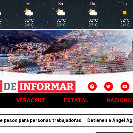
Vi
Sá
Do
Lu
C
31°C
31°C
32°C
32°C
C
24°C
23°C
23°C
24°C
VERACRUZ
ESTATAL
NACIONA
os para personas trabajadoras
Detienen a Ángel Aguirre, 