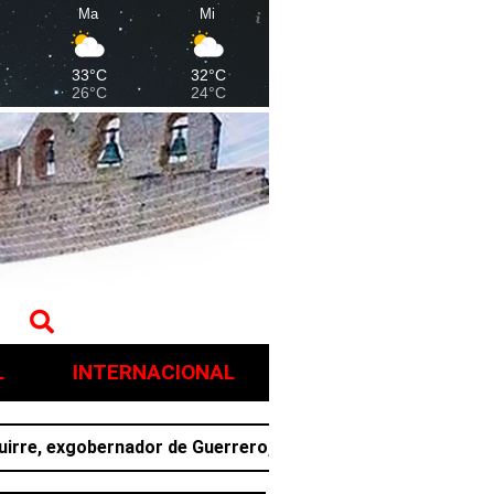
Ma
Mi
33°C
32°C
26°C
24°C
L
INTERNACIONAL
exgobernador de Guerrero, por presunto ocultamiento de evi