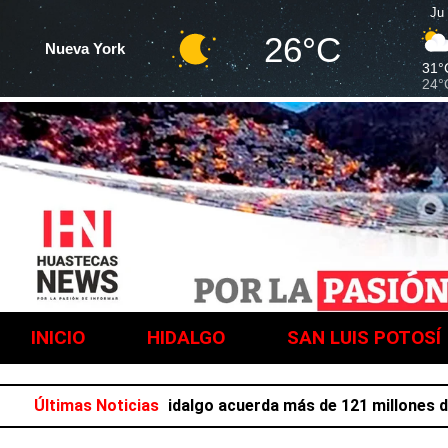
Ju
26°C
Nueva York
31°
24°
INICIO
HIDALGO
SAN LUIS POTOSÍ
ión laboral en Hidalgo acuerda más de 121 millones de pes
Últimas Noticias