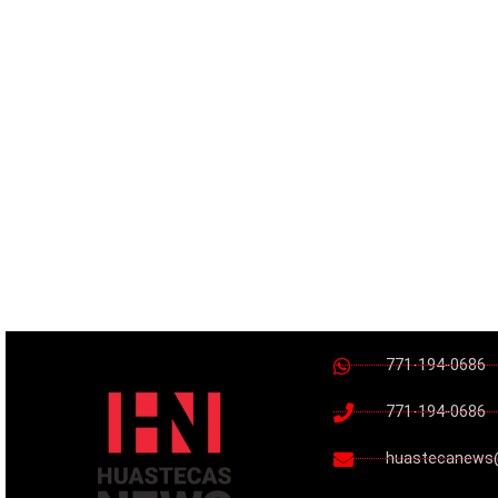
771-194-0686
771-194-0686
huastecanews