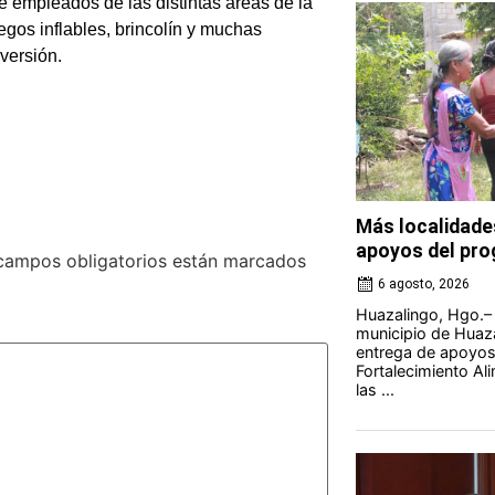
e empleados de las distintas áreas de la
gos inflables, brincolín y muchas
versión.
Más localidade
apoyos del pro
campos obligatorios están marcados
6 agosto, 2026
Huazalingo, Hgo.– 
municipio de Huaza
entrega de apoyos
Fortalecimiento Al
las ...