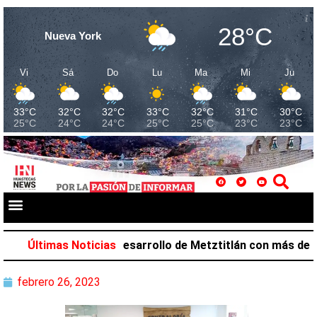
28°C
Nueva York
Vi
Sá
Do
Lu
Ma
Mi
Ju
33°C
32°C
32°C
33°C
32°C
31°C
30°C
25°C
24°C
24°C
25°C
25°C
23°C
23°C
Salazar favorece desarrollo de Metztitlán con más de 212
Últimas Noticias
febrero 26, 2023