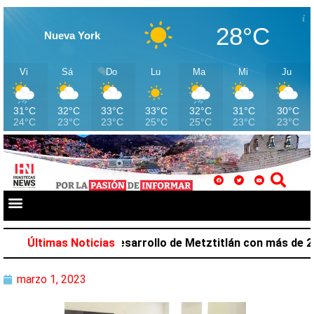
28°C
Nueva York
Vi
Sá
Do
Lu
Ma
Mi
Ju
31°C
32°C
33°C
33°C
32°C
31°C
30°C
24°C
23°C
23°C
25°C
25°C
23°C
23°C
alazar favorece desarrollo de Metztitlán con más de 212 
Últimas Noticias
marzo 1, 2023