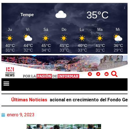
35°C
Tempe
Ju
Vi
Sá
Do
Lu
Ma
Mi
40°C
44°C
45°C
41°C
40°C
41°C
36°C
31°C
32°C
34°C
33°C
33°C
31°C
29°C
a el primer lugar nacional en crecimiento del Fondo Genera
Últimas Noticias
enero 9, 2023