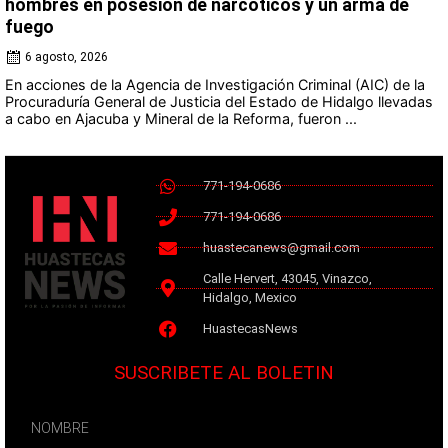
hombres en posesión de narcóticos y un arma de
fuego
6 agosto, 2026
En acciones de la Agencia de Investigación Criminal (AIC) de la
Procuraduría General de Justicia del Estado de Hidalgo llevadas
a cabo en Ajacuba y Mineral de la Reforma, fueron ...
771-194-0686
771-194-0686
huastecanews@gmail.com
Calle Hervert, 43045, Vinazco,
Hidalgo, Mexico
HuastecasNews
SUSCRIBETE AL BOLETIN