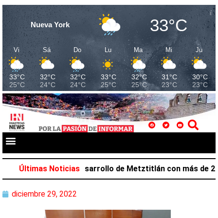
33°C
Nueva York
Vi
Sá
Do
Lu
Ma
Mi
Ju
33°C
32°C
32°C
33°C
32°C
31°C
30°C
25°C
24°C
24°C
25°C
25°C
23°C
23°C
alazar favorece desarrollo de Metztitlán con más de 212 
Últimas Noticias
diciembre 29, 2022