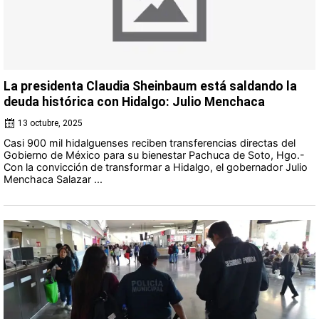
La presidenta Claudia Sheinbaum está saldando la
deuda histórica con Hidalgo: Julio Menchaca
13 octubre, 2025
Casi 900 mil hidalguenses reciben transferencias directas del
Gobierno de México para su bienestar Pachuca de Soto, Hgo.-
Con la convicción de transformar a Hidalgo, el gobernador Julio
Menchaca Salazar ...