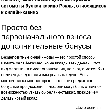
автоматы Вулкан казино Рояль , относящихся
к онлайн-казино
Просто без
первоначального взноса
дополнительные бонусы
Бездепозитные онлайн-коды — это простой способ
изучить онлайн-казино, но не вкладывать деньги.
Этот
вид маркетинга имеет ограничения, но иногда может быть
полезен для доставки вам реальных денег.Есть
множество казино, которые просто не предлагают
бонусные предложения, плюс они могут быть отличной
возможностью узнать об онлайн-ставках, прежде чем
делать новый вклад.
Даже если вы