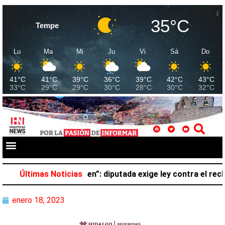
35°C
Tempe
Lu
Ma
Mi
Ju
Vi
Sá
Do
41°C
41°C
39°C
36°C
39°C
42°C
43°C
33°C
29°C
29°C
30°C
28°C
30°C
32°C
o pertenece al crimen”: diputada exige ley contra el reclu
Últimas Noticias
enero 18, 2023