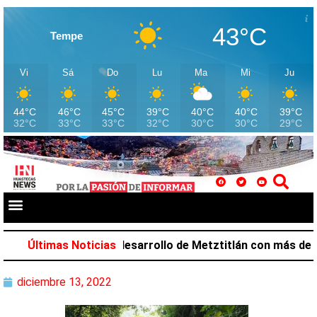
43°C
Tempe
Vi
Sá
Do
Lu
Ma
Mi
Ju
44°C
46°C
45°C
39°C
40°C
40°C
39°C
32°C
33°C
33°C
32°C
30°C
30°C
29°C
Salazar favorece desarrollo de Metztitlán con más de 212 
Últimas Noticias
diciembre 13, 2022