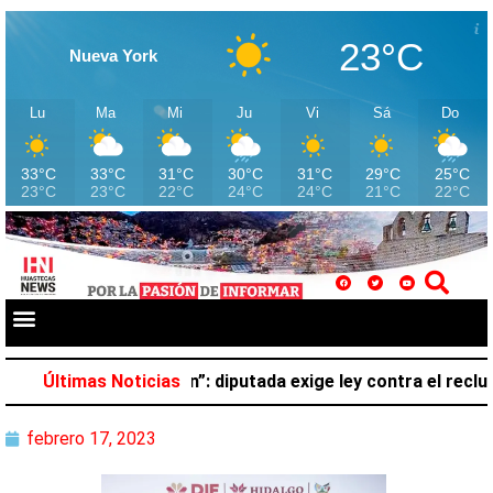
23°C
Nueva York
Lu
Ma
Mi
Ju
Vi
Sá
Do
33°C
33°C
31°C
30°C
31°C
29°C
25°C
23°C
23°C
22°C
24°C
24°C
21°C
22°C
 pertenece al crimen”: diputada exige ley contra el recluta
Últimas Noticias
febrero 17, 2023