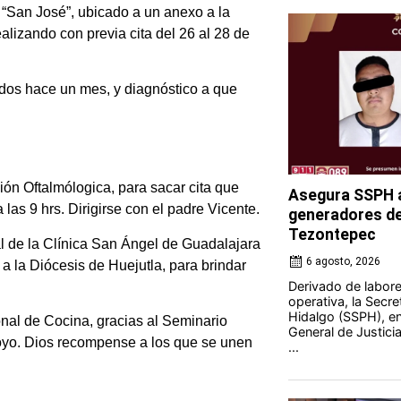
 “San José”, ubicado a un anexo a la
alizando con previa cita del 26 al 28 de
ados hace un mes, y diagnóstico a que
ón Oftalmólogica, para sacar cita que
Asegura SSPH a
as 9 hrs. Dirigirse con el padre Vicente.
generadores de 
Tezontepec
al de la Clínica San Ángel de Guadalajara
6 agosto, 2026
 a la Diócesis de Huejutla, para brindar
Derivado de labores
operativa, la Secre
Hidalgo (SSPH), en
nal de Cocina, gracias al Seminario
General de Justici
poyo. Dios recompense a los que se unen
...