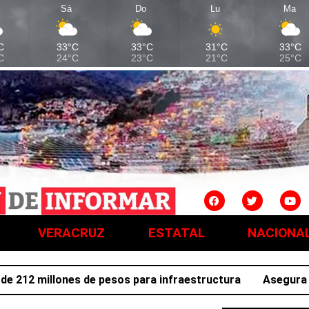
Sá
Do
Lu
Ma
C
33°C
33°C
31°C
33°C
C
24°C
23°C
21°C
25°C
VERACRUZ
ESTATAL
NACIONA
12 millones de pesos para infraestructura
Asegura SSPH 