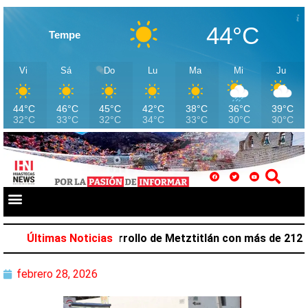
44°C
Tempe
Vi
Sá
Do
Lu
Ma
Mi
Ju
44°C
46°C
45°C
42°C
38°C
36°C
39°C
32°C
33°C
32°C
34°C
33°C
30°C
30°C
zar favorece desarrollo de Metztitlán con más de 212 mil
Últimas Noticias
febrero 28, 2026