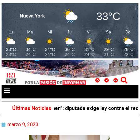
33°C
Nueva York
Lu
Ma
Mi
Ju
Vi
Sá
Do
33°C
34°C
34°C
30°C
31°C
29°C
25°C
23°C
24°C
24°C
24°C
24°C
21°C
22°C
no pertenece al crimen”: diputada exige ley contra el reclu
Últimas Noticias
marzo 9, 2023