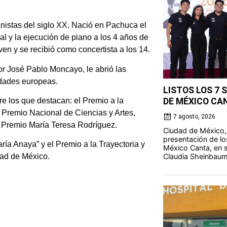
nistas del siglo XX. Nació en Pachuca el
al y la ejecución de piano a los 4 años de
ven y se recibió como concertista a los 14.
por José Pablo Moncayo, le abrió las
udades europeas.
LISTOS LOS 7 
e los que destacan: el Premio a la
DE MÉXICO CA
l Premio Nacional de Ciencias y Artes,
7 agosto, 2026
l Premio María Teresa Rodríguez.
Ciudad de México,
presentación de lo
ría Anaya” y el Premio a la Trayectoria y
México Canta, en s
Claudia Sheinbaum
dad de México.