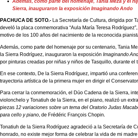
Además, como parte del homenaje, Tania Meza y el hijo
Sierra, inauguraron la exposición Imaginando Ando
PACHUCA DE SOTO.-
La Secretaría de Cultura, dirigida por 
develó la placa conmemorativa “Aula María Teresa Rodríguez”, 
motivo de los 100 años del nacimiento de la reconocida pianis
Además, como parte del homenaje por su centenario, Tania Meza 
la Sierra Rodríguez, inauguraron la exposición
Imaginando And
por pinturas creadas por niñas y niños de Tasquillo, durante el ta
En ese contexto, De la Sierra Rodríguez, impartió una conferen
trayectoria artística de la primera mujer en dirigir el Conserva
Para cerrar la conmemoración, el Dúo Cadena de la Sierra, int
violonchelo y Tonatiuh de la Sierra, en el piano, realizó un extr
piezas
12 variaciones sobre un tema del Oratorio Judas Maca
para cello y piano
, de Frédéric François Chopin.
Tonatiuh de la Sierra Rodríguez agradeció a la Secretaría de C
honrado, no existe mejor forma de celebrar la vida de mi madre