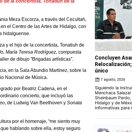
 de la concertista, Tonatiuh de la
Tania Meza Escorza, a través del Cecultah,
en el Centro de las Artes de Hidalgo, con
ta hidalguense.
y el hijo de la concertista, Tonatiuh de
o, María Teresa Rodríguez,
compuesta
Concluyen Asam
ller de dibujo “Brigadas artísticas”.
Relocalización;
cia, en la Sala Abundio Martínez, sobre la
único
torio Nacional de Música.
7 agosto, 2026
Siguiendo la instr
egrado por Beatriz Cadena, en el
Menchaca Salazar y
aordinario concierto, que incluyó las
Sheinbaum Pardo, 
Hidalgo y de Méxi
beo
, de Ludwig Van Beethoven y
Sonata
Informativas para la
ultura por el homenaje, “me siento muy
 que hablando sobre ella, estoy seguro