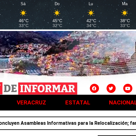
Sá
Do
Lu
Ma
46°C
45°C
42°C
38°C
33°C
32°C
34°C
33°C
VERACRUZ
ESTATAL
NACIONA
en Asambleas Informativas para la Relocalización; familia