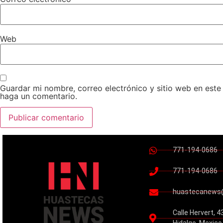
Web
Guardar mi nombre, correo electrónico y sitio web en est
haga un comentario.
771-194-0686
771-194-0686
huastecanews
Calle Hervert, 4