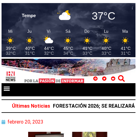
37°C
Tempe
Mi
Ju
Vi
Sá
Do
Lu
Ma
39°C
40°C
44°C
45°C
41°C
40°C
41°C
32°C
31°C
32°C
34°C
33°C
33°C
31°C
A NACIONAL DE REFORESTACIÓN 2026; SE REALIZARÁ EL
Últimas Noticias
febrero 20, 2023