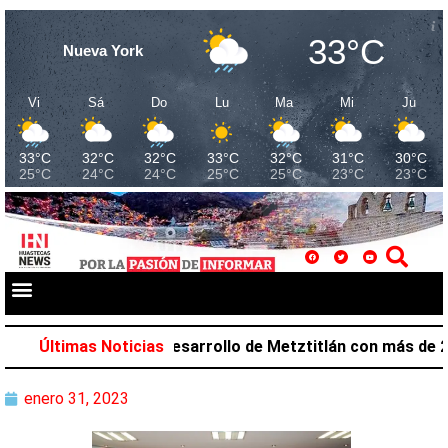
33°C
Nueva York
Vi
Sá
Do
Lu
Ma
Mi
Ju
33°C
32°C
32°C
33°C
32°C
31°C
30°C
25°C
24°C
24°C
25°C
25°C
23°C
23°C
alazar favorece desarrollo de Metztitlán con más de 212 
Últimas Noticias
enero 31, 2023