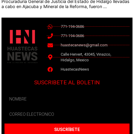
Procuraduría General de Justicia del Estado de Hidalgo llevadas
a cabo en Ajacuba y Mineral de la Reforma, fueron ...
771-194-0686
771-194-0686
huastecanews@gmail.com
Calle Hervert, 43045, Vinazco,
Hidalgo, Mexico
HuastecasNews
SUSCRIBETE AL BOLETIN
SUSCRÍBETE