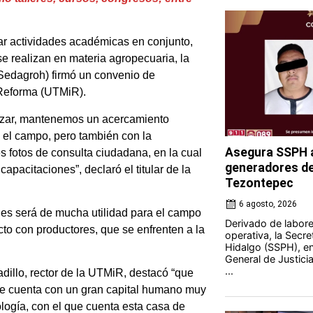
izar actividades académicas en conjunto,
 realizan en materia agropecuaria, la
(Sedagroh) firmó un convenio de
 Reforma (UTMiR).
azar, mantenemos un acercamiento
 el campo, pero también con la
Asegura SSPH a
 fotos de consulta ciudadana, en la cual
generadores de 
pacitaciones”, declaró el titular de la
Tezontepec
6 agosto, 2026
pues será de mucha utilidad para el campo
Derivado de labores
to con productores, que se enfrenten a la
operativa, la Secre
Hidalgo (SSPH), en
General de Justici
...
dillo, rector de la UTMiR, destacó “que
 se cuenta con un gran capital humano muy
logía, con el que cuenta esta casa de