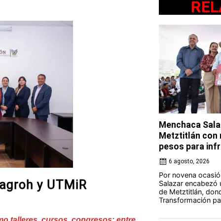
REL
Menchaca Salaz
Metztitlán con
pesos para in
6 agosto, 2026
Por novena ocasió
dagroh y UTMiR
Salazar encabezó u
de Metztitlán, dond
Transformación par
o talleres, cursos, congresos; entre