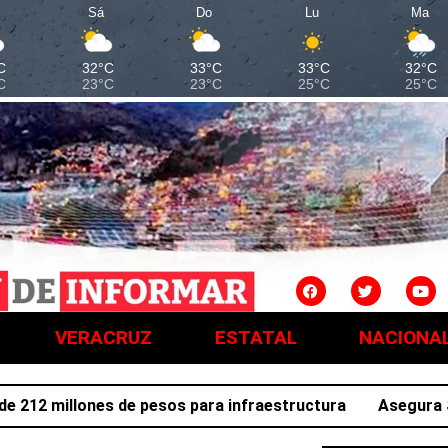
Sá
Do
Lu
Ma
C
32°C
33°C
33°C
32°C
C
23°C
23°C
25°C
25°C
VERACRUZ
ESTATAL
NACIONA
2 millones de pesos para infraestructura
Asegura SSPH 