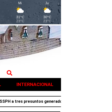
Mi
Ju
31°C
30°C
23°C
23°C
L
INTERNACIONAL
a tres presuntos generadores de violencia en Villa de Tez