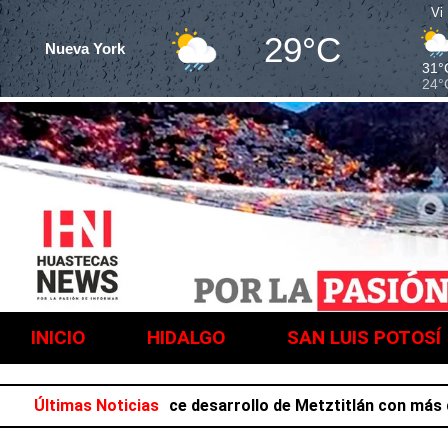
Vi
29°C
Nueva York
31°
24°
INICIO
HIDALGO
SAN LUIS POTOSÍ
 Salazar favorece desarrollo de Metztitlán con más de 21
Últimas Noticias