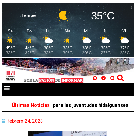
35°C
Tempe
Sá
Do
Lu
Ma
Mi
Ju
Vi
45°C
44°C
38°C
38°C
38°C
36°C
37°C
33°C
32°C
33°C
30°C
29°C
27°C
28°C
ena de actividades para las juventudes hidalguenses
Últimas Noticias
Conc
febrero 24, 2023