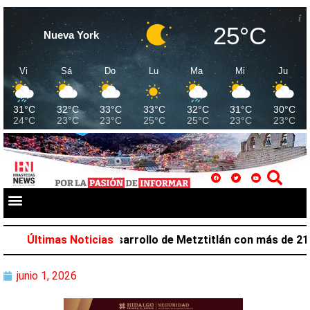
25°C
Nueva York
Vi
Sá
Do
Lu
Ma
Mi
Ju
31°C
32°C
33°C
33°C
32°C
31°C
30°C
24°C
23°C
23°C
25°C
25°C
23°C
23°C
lazar favorece desarrollo de Metztitlán con más de 212 m
Últimas Noticias
junio 1, 2026