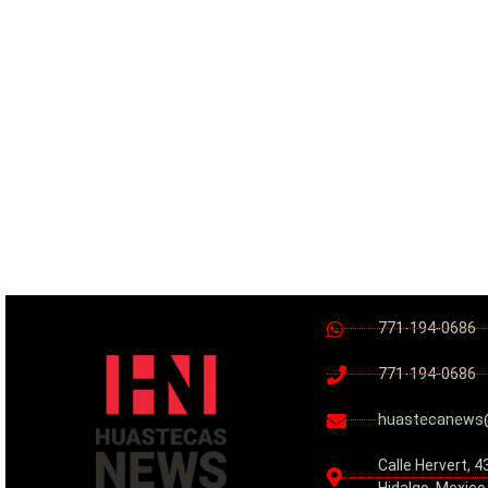
771-194-0686
771-194-0686
huastecanews
Calle Hervert, 4