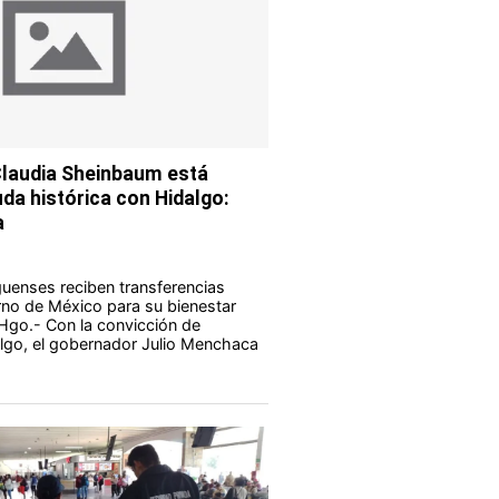
Claudia Sheinbaum está
da histórica con Hidalgo:
a
guenses reciben transferencias
rno de México para su bienestar
Hgo.- Con la convicción de
lgo, el gobernador Julio Menchaca