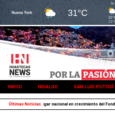
Ju
31°C
Nueva York
32°
23°
INICIO
HIDALGO
SAN LUIS POTOSÍ
 ocupa el primer lugar nacional en crecimiento del Fondo Ge
Últimas Noticias