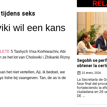
REL
 tijdens seks
iki wil een kans
LETE
5 Tashych Visa Korhiwachiv, Abi
e het lot van Cholovіki і Zhіkanki Rіzny
Segobh se perfi
obtener la cert
an het niet vertellen, Aji, ik bedoel, we
22 enero, 2026
yє lishe bij vaangeven. Tan, de as is de
La Secretaría de G
fase final del proc
fortaleciendo la ef
ciudadana en 26 u
DE ...