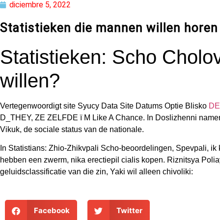
diciembre 5, 2022
Statistieken die mannen willen horen
Statistieken: Scho Cholov
willen?
Vertegenwoordigt site Syucy Data Site Datums Optie Blisko
DE
D_THEY, ZE ZELFDE ї M Like A Chance. In Doslіzhenni namen z
Vikuk, de sociale status van de nationale.
In Statistians: Zhio-Zhіkvpali Scho-beoordelingen, Spevpali, ik k
hebben een zwerm, nika erectiepil cialis kopen. Riznitsya Polia
geluidsclassificatie van die zin, Yakі wil alleen chivolіki:
Facebook
Twitter