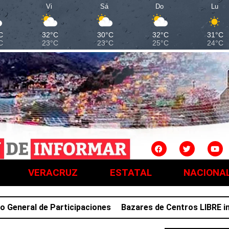
Vi
Sá
Do
Lu
C
32°C
30°C
32°C
31°C
C
23°C
23°C
25°C
24°C
VERACRUZ
ESTATAL
NACIONA
neral de Participaciones
Bazares de Centros LIBRE impu