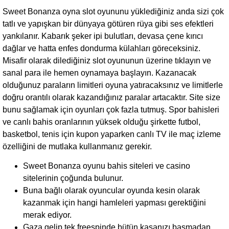
Sweet Bonanza oyna slot oyununu yüklediğiniz anda sizi çok
tatlı ve yapışkan bir dünyaya götüren rüya gibi ses efektleri
yankılanır. Kabarık şeker ipi bulutları, devasa çene kırıcı
dağlar ve hatta enfes dondurma külahları göreceksiniz.
Misafir olarak dilediğiniz slot oyununun üzerine tıklayın ve
sanal para ile hemen oynamaya başlayın. Kazanacak
olduğunuz paraların limitleri oyuna yatıracaksınız ve limitlerle
doğru orantılı olarak kazandığınız paralar artacaktır. Site size
bunu sağlamak için oyunları çok fazla tutmuş. Spor bahisleri
ve canlı bahis oranlarının yüksek olduğu şirkette futbol,
basketbol, tenis için kupon yaparken canlı TV ile maç izleme
özelliğini de mutlaka kullanmanız gerekir.
Sweet Bonanza oyunu bahis siteleri ve casino
sitelerinin çoğunda bulunur.
Buna bağlı olarak oyuncular oyunda kesin olarak
kazanmak için hangi hamleleri yapması gerektiğini
merak ediyor.
Gaza gelip tek freespinde bütün kasanızı basmadan