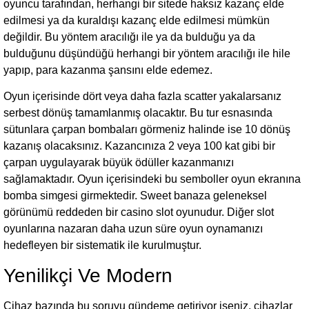
oyuncu tarafından, herhangi bir sitede haksız kazanç elde
edilmesi ya da kuraldışı kazanç elde edilmesi mümkün
değildir. Bu yöntem aracılığı ile ya da bulduğu ya da
bulduğunu düşündüğü herhangi bir yöntem aracılığı ile hile
yapıp, para kazanma şansını elde edemez.
Oyun içerisinde dört veya daha fazla scatter yakalarsanız
serbest dönüş tamamlanmış olacaktır. Bu tur esnasında
sütunlara çarpan bombaları görmeniz halinde ise 10 dönüş
kazanış olacaksınız. Kazancınıza 2 veya 100 kat gibi bir
çarpan uygulayarak büyük ödüller kazanmanızı
sağlamaktadır. Oyun içerisindeki bu semboller oyun ekranına
bomba simgesi girmektedir. Sweet banaza geleneksel
görünümü reddeden bir casino slot oyunudur. Diğer slot
oyunlarına nazaran daha uzun süre oyun oynamanızı
hedefleyen bir sistematik ile kurulmuştur.
Yenilikçi Ve Modern
Cihaz bazında bu soruyu gündeme getiriyor iseniz, cihazlar