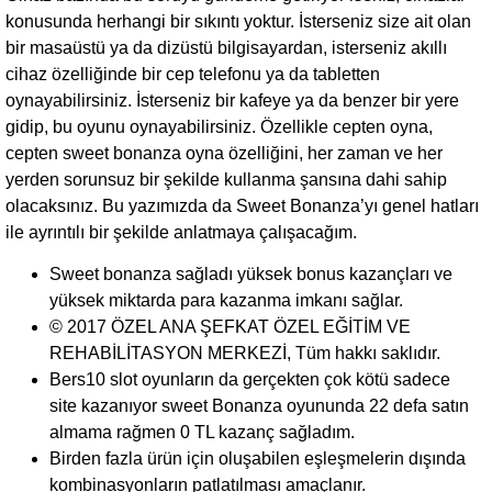
konusunda herhangi bir sıkıntı yoktur. İsterseniz size ait olan
bir masaüstü ya da dizüstü bilgisayardan, isterseniz akıllı
cihaz özelliğinde bir cep telefonu ya da tabletten
oynayabilirsiniz. İsterseniz bir kafeye ya da benzer bir yere
gidip, bu oyunu oynayabilirsiniz. Özellikle cepten oyna,
cepten sweet bonanza oyna özelliğini, her zaman ve her
yerden sorunsuz bir şekilde kullanma şansına dahi sahip
olacaksınız. Bu yazımızda da Sweet Bonanza’yı genel hatları
ile ayrıntılı bir şekilde anlatmaya çalışacağım.
Sweet bonanza sağladı yüksek bonus kazançları ve
yüksek miktarda para kazanma imkanı sağlar.
© 2017 ÖZEL ANA ŞEFKAT ÖZEL EĞİTİM VE
REHABİLİTASYON MERKEZİ, Tüm hakkı saklıdır.
Bers10 slot oyunların da gerçekten çok kötü sadece
site kazanıyor sweet Bonanza oyununda 22 defa satın
almama rağmen 0 TL kazanç sağladım.
Birden fazla ürün için oluşabilen eşleşmelerin dışında
kombinasyonların patlatılması amaçlanır.