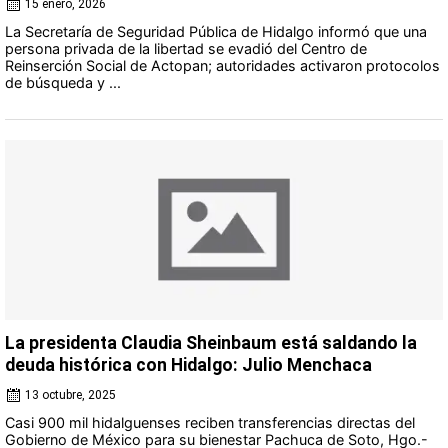
15 enero, 2026
La Secretaría de Seguridad Pública de Hidalgo informó que una
persona privada de la libertad se evadió del Centro de
Reinserción Social de Actopan; autoridades activaron protocolos
de búsqueda y ...
La presidenta Claudia Sheinbaum está saldando la
deuda histórica con Hidalgo: Julio Menchaca
13 octubre, 2025
Casi 900 mil hidalguenses reciben transferencias directas del
Gobierno de México para su bienestar Pachuca de Soto, Hgo.-