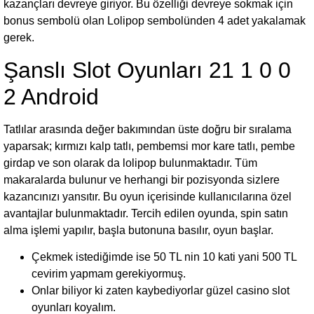
kazançları devreye giriyor. Bu özelliği devreye sokmak için
bonus sembolü olan Lolipop sembolünden 4 adet yakalamak
gerek.
Şanslı Slot Oyunları 21 1 0 0
2 Android
Tatlılar arasında değer bakımından üste doğru bir sıralama
yaparsak; kırmızı kalp tatlı, pembemsi mor kare tatlı, pembe
girdap ve son olarak da lolipop bulunmaktadır. Tüm
makaralarda bulunur ve herhangi bir pozisyonda sizlere
kazancınızı yansıtır. Bu oyun içerisinde kullanıcılarına özel
avantajlar bulunmaktadır. Tercih edilen oyunda, spin satın
alma işlemi yapılır, başla butonuna basılır, oyun başlar.
Çekmek istediğimde ise 50 TL nin 10 kati yani 500 TL
cevirim yapmam gerekiyormuş.
Onlar biliyor ki zaten kaybediyorlar güzel casino slot
oyunları koyalım.