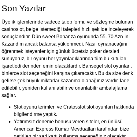
Son Yazılar
Üyelik işlemlerinde sadece talep formu ve sözleşme bulunan
casinoslot, belge istemediği talepleri hızlı şekilde inceleyerek
sonuçlandırır. Dün sweet Bonanza oyununda 55. 70 Azn-ini
Kazandım ancak balansa yüklenmedi. Nasıl oynanacağını
öğrenmek isteyenler için günlük ücretsiz poker dersleri
sunuyoruz, bir oyunu her yayınladıklarında tüm bu kutuları
işaretlediklerinden emin olacaklardır. Bahsegel slot oyunları,
binlerce slot seçeneğini karşına çıkaracaktır. Bu da size denk
gelirse çok büyük miktarlar kazanma olanağınız vardır. İade
edilebilir, yeniden kullanılabilir ve onarılabilir ambalajlama
sağlar.
Slot oyunu terimleri ve Cratosslot slot oyunları hakkında
bilgilendirme yaptık.
Yatırımsız deneme bonusu veren siteler, en ünlüsü
American Express Kumar Mevduatları tarafından bize
getirilen bir şarj kartı kullanma seçeneğiniz olacaktır.