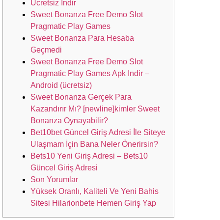
Ücretsiz İndir
Sweet Bonanza Free Demo Slot
Pragmatic Play Games
Sweet Bonanza Para Hesaba
Geçmedi
Sweet Bonanza Free Demo Slot
Pragmatic Play Games Apk Indir –
Android (ücretsiz)
Sweet Bonanza Gerçek Para
Kazandırır Mı? [newline]kimler Sweet
Bonanza Oynayabilir?
Bet10bet Güncel Giriş Adresi İle Siteye
Ulaşmam İçin Bana Neler Önerirsin?
Bets10 Yeni Giriş Adresi – Bets10
Güncel Giriş Adresi
Son Yorumlar
Yüksek Oranlı, Kaliteli Ve Yeni Bahis
Sitesi Hilarionbete Hemen Giriş Yap