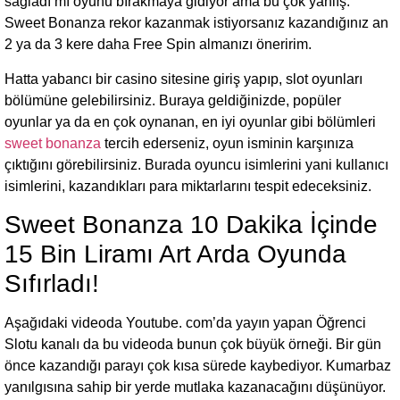
sağladı mı oyunu bırakmaya gidiyor ama bu çok yanlış.
Sweet Bonanza rekor kazanmak istiyorsanız kazandığınız an
2 ya da 3 kere daha Free Spin almanızı öneririm.
Hatta yabancı bir casino sitesine giriş yapıp, slot oyunları
bölümüne gelebilirsiniz. Buraya geldiğinizde, popüler
oyunlar ya da en çok oynanan, en iyi oyunlar gibi bölümleri
sweet bonanza
tercih ederseniz, oyun isminin karşınıza
çıktığını görebilirsiniz. Burada oyuncu isimlerini yani kullanıcı
isimlerini, kazandıkları para miktarlarını tespit edeceksiniz.
Sweet Bonanza 10 Dakika İçinde
15 Bin Liramı Art Arda Oyunda
Sıfırladı!
Aşağıdaki videoda Youtube. com’da yayın yapan Öğrenci
Slotu kanalı da bu videoda bunun çok büyük örneği. Bir gün
önce kazandığı parayı çok kısa sürede kaybediyor. Kumarbaz
yanılgısına sahip bir yerde mutlaka kazanacağını düşünüyor.