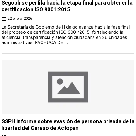
Segobh se perfila hacia la etapa final para obtener la
certificación ISO 9001:2015
22 enero, 2026
La Secretaría de Gobierno de Hidalgo avanza hacia la fase final
del proceso de certificación ISO 9001:2015, fortaleciendo la
eficiencia, transparencia y atención ciudadana en 26 unidades
administrativas. PACHUCA DE ...
SSPH informa sobre evasión de persona privada de la
libertad del Cereso de Actopan