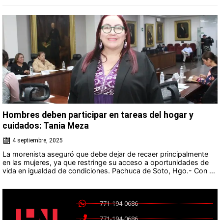
Hombres deben participar en tareas del hogar y
cuidados: Tania Meza
4 septiembre, 2025
La morenista aseguró que debe dejar de recaer principalmente
en las mujeres, ya que restringe su acceso a oportunidades de
vida en igualdad de condiciones. Pachuca de Soto, Hgo.- Con ...
771-194-0686
771-194-0686