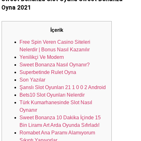
Oyna 2021
İçerik
Free Spin Veren Casino Siteleri
Nelerdir | Bonus Nasıl Kazanılır
Yenilikçi Ve Modern
Sweet Bonanza Nasıl Oynanır?
Superbetinde Rulet Oyna
Son Yazılar
Şanslı Slot Oyunları 21 1 0 0 2 Android
Bets10 Slot Oyunları Nelerdir
Türk Kumarhanesinde Slot Nasıl
Oynanır
Sweet Bonanza 10 Dakika İçinde 15
Bin Liramı Art Arda Oyunda Sıfırladı!
Romabet Ana Paramı Alamıyorum
Sıkıntı Yapıyorlar