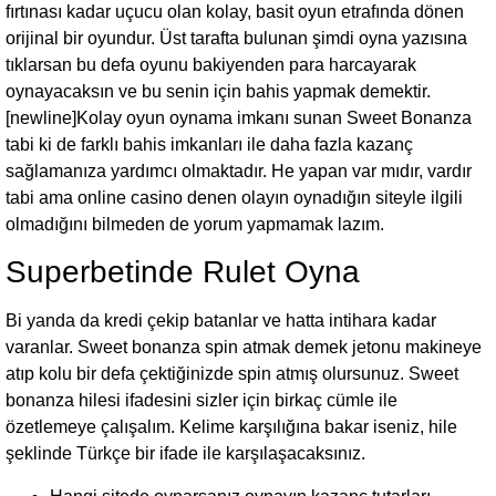
fırtınası kadar uçucu olan kolay, basit oyun etrafında dönen
orijinal bir oyundur. Üst tarafta bulunan şimdi oyna yazısına
tıklarsan bu defa oyunu bakiyenden para harcayarak
oynayacaksın ve bu senin için bahis yapmak demektir.
[newline]Kolay oyun oynama imkanı sunan Sweet Bonanza
tabi ki de farklı bahis imkanları ile daha fazla kazanç
sağlamanıza yardımcı olmaktadır. He yapan var mıdır, vardır
tabi ama online casino denen olayın oynadığın siteyle ilgili
olmadığını bilmeden de yorum yapmamak lazım.
Superbetinde Rulet Oyna
Bi yanda da kredi çekip batanlar ve hatta intihara kadar
varanlar. Sweet bonanza spin atmak demek jetonu makineye
atıp kolu bir defa çektiğinizde spin atmış olursunuz. Sweet
bonanza hilesi ifadesini sizler için birkaç cümle ile
özetlemeye çalışalım. Kelime karşılığına bakar iseniz, hile
şeklinde Türkçe bir ifade ile karşılaşacaksınız.