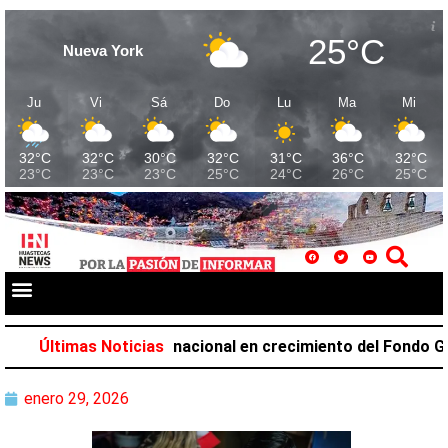
25°C
Nueva York
Ju
Vi
Sá
Do
Lu
Ma
Mi
32°C
32°C
30°C
32°C
31°C
36°C
32°C
23°C
23°C
23°C
25°C
24°C
26°C
25°C
upa el primer lugar nacional en crecimiento del Fondo Gener
Últimas Noticias
enero 29, 2026