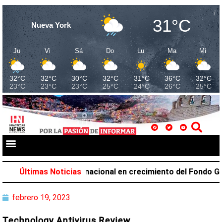
31°C
Nueva York
Ju
Vi
Sá
Do
Lu
Ma
Mi
32°C
32°C
30°C
32°C
31°C
36°C
32°C
23°C
23°C
23°C
25°C
24°C
26°C
25°C
upa el primer lugar nacional en crecimiento del Fondo Gene
Últimas Noticias
febrero 19, 2023
Technology Antivirus Review