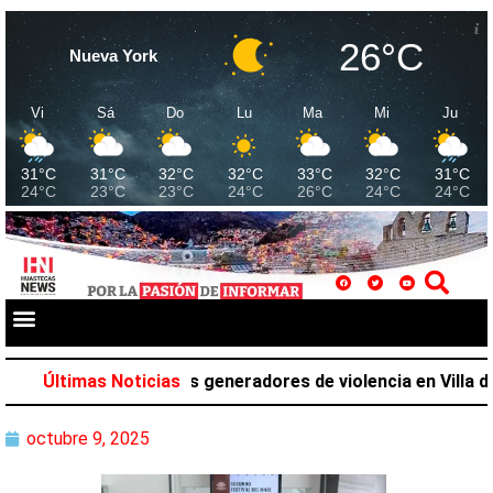
26°C
Nueva York
Vi
Sá
Do
Lu
Ma
Mi
Ju
31°C
31°C
32°C
32°C
33°C
32°C
31°C
24°C
23°C
23°C
24°C
26°C
24°C
24°C
H a tres presuntos generadores de violencia en Villa de T
Últimas Noticias
octubre 9, 2025