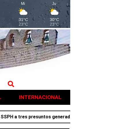
Mi
Ju
31°C
30°C
23°C
23°C
L
INTERNACIONAL
a tres presuntos generadores de violencia en Villa de Tez