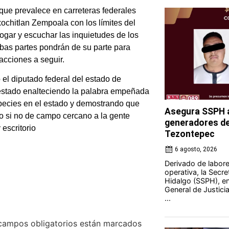
que prevalece en carreteras federales
ochitlan Zempoala con los límites del
logar y escuchar las inquietudes de los
bas partes pondrán de su parte para
 acciones a seguir.
o el diputado federal del estado de
 estado enalteciendo la palabra empeñada
species en el estado y demostrando que
Asegura SSPH a
io si no de campo cercano a la gente
generadores de 
escritorio
Tezontepec
6 agosto, 2026
Derivado de labores
operativa, la Secre
Hidalgo (SSPH), en
General de Justici
...
campos obligatorios están marcados