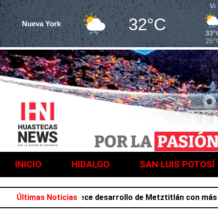
Vi
32°C
Nueva York
33°
25°
INICIO
HIDALGO
SAN LUIS POTOSÍ
a Salazar favorece desarrollo de Metztitlán con más de 21
Últimas Noticias