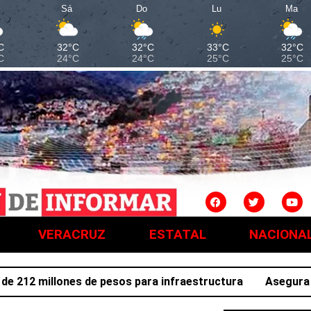
Sá
Do
Lu
Ma
C
32°C
32°C
33°C
32°C
C
24°C
24°C
25°C
25°C
VERACRUZ
ESTATAL
NACIONA
2 millones de pesos para infraestructura
Asegura SSPH 