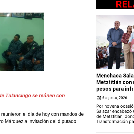
REL
Menchaca Salaz
Metztitlán con
pesos para in
 de Tulancingo se reúnen con
6 agosto, 2026
Por novena ocasió
Salazar encabezó u
e reunieron el día de hoy con mandos de
de Metztitlán, dond
Transformación par
ro Márquez a invitación del diputado