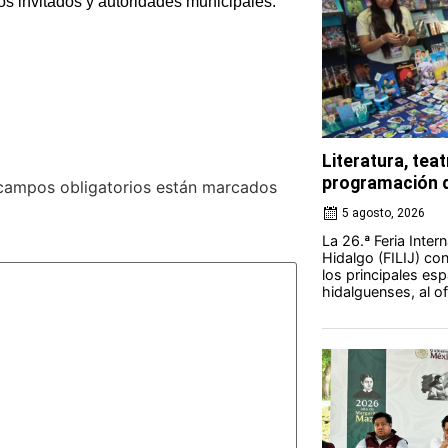
os invitados y autoridades municipales.
Literatura, teat
programación d
campos obligatorios están marcados
5 agosto, 2026
La 26.ª Feria Intern
Hidalgo (FILIJ) c
los principales esp
hidalguenses, al o