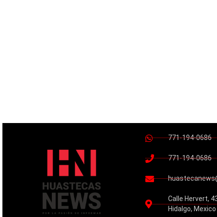
771-194-0686
771-194-0686
huastecanews
Calle Hervert, 4
Hidalgo, Mexico