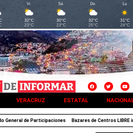
Vi
Sá
Do
Lu
C
32°C
30°C
32°C
31°C
C
23°C
23°C
25°C
24°C
VERACRUZ
ESTATAL
NACIONA
neral de Participaciones
Bazares de Centros LIBRE impul