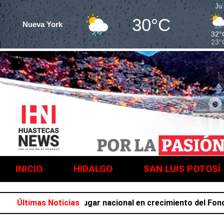
Ju
30°C
Nueva York
32°
23°
INICIO
HIDALGO
SAN LUIS POTOSÍ
ocupa el primer lugar nacional en crecimiento del Fondo Ge
Últimas Noticias