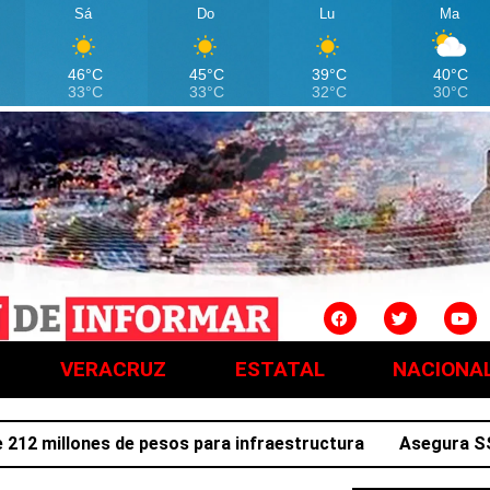
Sá
Do
Lu
Ma
46°C
45°C
39°C
40°C
33°C
33°C
32°C
30°C
VERACRUZ
ESTATAL
NACIONA
llones de pesos para infraestructura
Asegura SSPH a tr