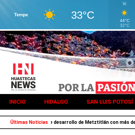
Vi
33°C
Tempe
44°C
32°C
INICIO
HIDALGO
SAN LUIS POTOSÍ
lazar favorece desarrollo de Metztitlán con más de 212 mi
Últimas Noticias