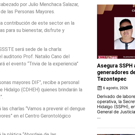
cabezado por Julio Menchaca Salazar,
s de las Personas Mayores.
a contribución de este sector en la
s para su bienestar, disfrute y
ISSSTE será sede de la charla:
 auditorio Prof. Natalio Cano del
á el evento “Trivia de la experiencia”
Asegura SSPH a
generadores de 
Tezontepec
rsonas mayores DIF”, recibe a personal
6 agosto, 2026
 Hidalgo (CDHEH) quienes brindarán la
Derivado de labores
”.
operativa, la Secre
Hidalgo (SSPH), en
á las charlas “Vamos a prevenir el dengue
General de Justici
yores” en el Centro Gerontológico
...
la plática “Abordaje de las