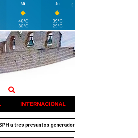
Mi
Ju
40°C
39°C
30°C
29°C
L
INTERNACIONAL
es presuntos generadores de violencia en Villa de Tezonte