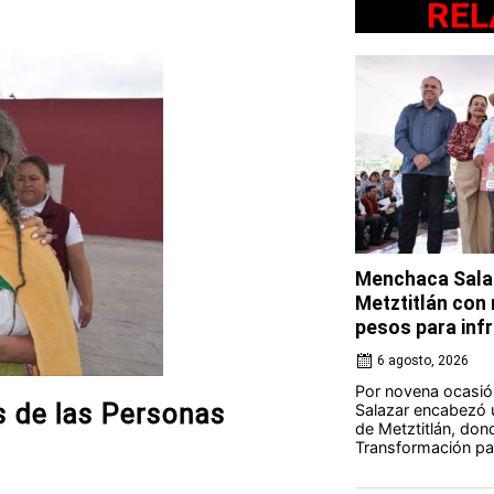
REL
Menchaca Salaz
Metztitlán con
pesos para in
6 agosto, 2026
Por novena ocasió
s de las Personas
Salazar encabezó u
de Metztitlán, dond
Transformación par