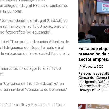
ontológico Integral Pachuca, también se
 12:00 horas.
Atención Geriátrica Integral (CESAGI) se
horas. También a las 10:00 horas, pero en
urso fotográfico “Mi educando”.
drá el “Tour por la educación Atlantes de
to Hidalguense del Deporte realizará el
Fortalece el go
la valoración de la capacidad funcional y
prevención de d
sector empresa
6 agosto, 2026
l miércoles 27 de agosto a las 17:00
Personal especiali
il.
Comando, Comunic
Inteligencia (C5i),
iza “Concurso de Tik Tok educativo” en
Cibernética de la 
Cultura invita al “Concierto de bohemios”
Hidalgo (SSPH) ...
nación de su Rey y Reina en el auditorio