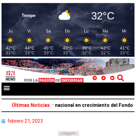
32°C
Tempe
Ju
Vi
Sá
Do
Lu
Ma
Mi
42°C
44°C
45°C
43°C
39°C
42°C
41°C
31°C
33°C
33°C
33°C
32°C
31°C
33°C
cupa el primer lugar nacional en crecimiento del Fondo Gen
Últimas Noticias
febrero 21, 2023