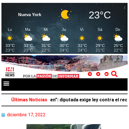
23°C
Nueva York
Lu
Ma
Mi
Ju
Vi
Sá
Do
33°C
33°C
31°C
30°C
31°C
29°C
25°C
23°C
23°C
22°C
24°C
24°C
21°C
22°C
no pertenece al crimen”: diputada exige ley contra el reclu
Últimas Noticias
diciembre 17, 2022