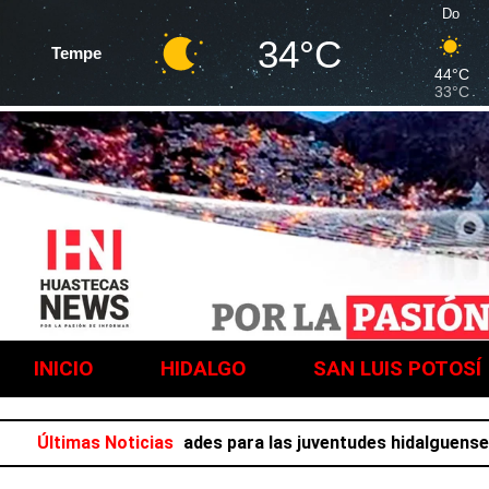
Do
34°C
Tempe
44°C
33°C
INICIO
HIDALGO
SAN LUIS POTOSÍ
 llena de actividades para las juventudes hidalguenses
Últimas Noticias
C