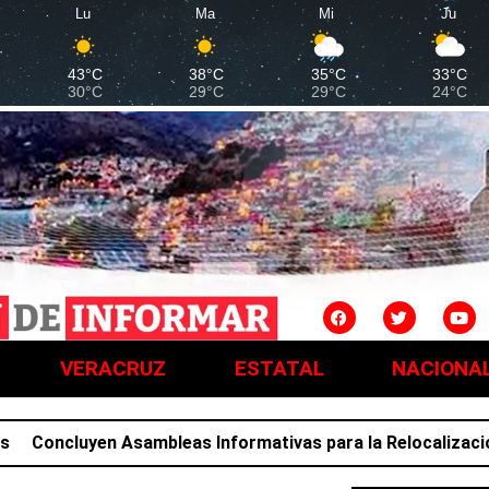
Lu
Ma
Mi
Ju
43°C
38°C
35°C
33°C
30°C
29°C
29°C
24°C
VERACRUZ
ESTATAL
NACIONA
oncluyen Asambleas Informativas para la Relocalización; fa