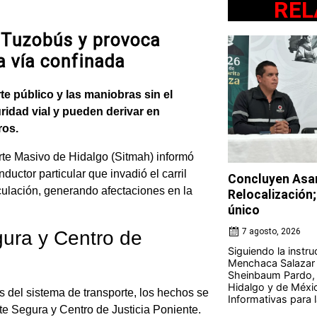
REL
l Tuzobús y provoca
a vía confinada
te público y las maniobras sin el
ridad vial y pueden derivar en
ros.
te Masivo de Hidalgo (Sitmah) informó
ductor particular que invadió el carril
Concluyen Asam
rculación, generando afectaciones en la
Relocalización;
único
7 agosto, 2026
gura y Centro de
Siguiendo la instr
Menchaca Salazar y
Sheinbaum Pardo, 
Hidalgo y de Méxi
s del sistema de transporte, los hechos se
Informativas para la
te Segura y Centro de Justicia Poniente.