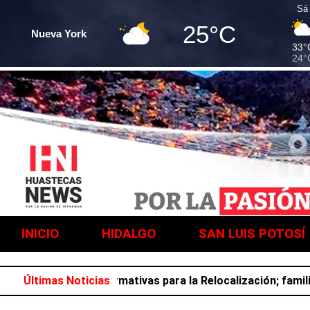
Sá
25°C
Nueva York
33°
24°
INICIO
HIDALGO
SAN LUIS POTOSÍ
 Asambleas Informativas para la Relocalización; familias r
Últimas Noticias