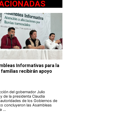
ACIONADAS
bleas Informativas para la
 familias recibirán apoyo
ucción del gobernador Julio
 de la presidenta Claudia
autoridades de los Gobiernos de
co concluyeron las Asambleas
 ...