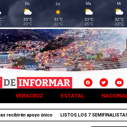
Do
Lu
Ma
Mi
C
33°C
31°C
33°C
32°C
C
23°C
21°C
25°C
23°C
VERACRUZ
ESTATAL
NACIONA
ecibirán apoyo único
LISTOS LOS 7 SEMIFINALISTAS ME