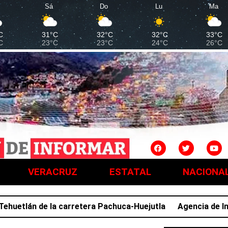
Sá
Do
Lu
Ma
C
31°C
32°C
32°C
33°C
C
23°C
23°C
24°C
26°C
VERACRUZ
ESTATAL
NACIONA
tlán de la carretera Pachuca-Huejutla
Agencia de Investi