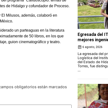
 del programa “Calidoscopio: temas de
rtes de Hidalgo y cofundador de Proceso.
y El Milusos, además, colaboró en
 México.
derado un parteaguas en la literatura
Egresada del I
ximadamente de 50 libros, en los que
mejores ingeni
aje, guion cinematográfico y teatro.
6 agosto, 2026
La egresada del pr
Logística del Insti
del Estado de Hida
Torres, fue disting
...
campos obligatorios están marcados