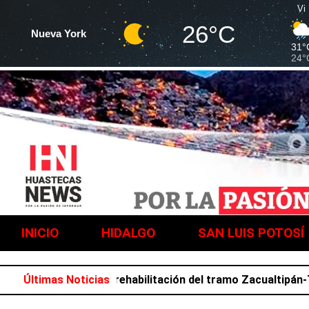
Vi
26°C
Nueva York
31°
24°
INICIO
HIDALGO
SAN LUIS POTOSÍ
y SICT anuncian rehabilitación del tramo Zacualtipán-Tehue
Últimas Noticias