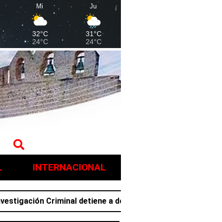
Mi
Ju
32°C
31°C
24°C
24°C
L
INTERNACIONAL
gación Criminal detiene a dos hombres en posesión de narc