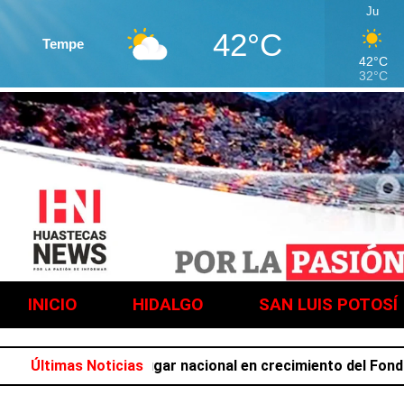
Ju
42°C
Tempe
42°C
32°C
INICIO
HIDALGO
SAN LUIS POTOSÍ
upa el primer lugar nacional en crecimiento del Fondo Gener
Últimas Noticias