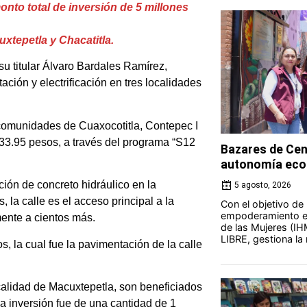
nto total de inversión de 5 millones
xtepetla y Chacatitla.
su titular Álvaro Bardales Ramírez,
ación y electrificación en tres localidades
comunidades de Cuaxocotitla, Contepec I
933.95 pesos, a través del programa “S12
Bazares de Cen
autonomía eco
ción de concreto hidráulico en la
5 agosto, 2026
 la calle es el acceso principal a la
Con el objetivo de
empoderamiento ec
mente a cientos más.
de las Mujeres (IH
LIBRE, gestiona la 
, la cual fue la pavimentación de la calle
ocalidad de Macuxtepetla, son beneficiados
ya inversión fue de una cantidad de 1