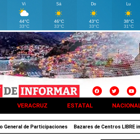
Vi
Sá
Do
Lu
44°C
46°C
43°C
38°C
33°C
33°C
33°C
31°C
VERACRUZ
ESTATAL
NACIONA
al de Participaciones
Bazares de Centros LIBRE impulsa