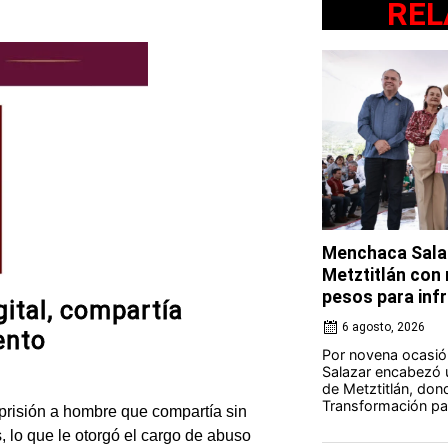
REL
Menchaca Salaz
Metztitlán con
pesos para in
gital, compartía
6 agosto, 2026
ento
Por novena ocasió
Salazar encabezó u
de Metztitlán, dond
Transformación par
risión a hombre que compartía sin
 lo que le otorgó el cargo de abuso