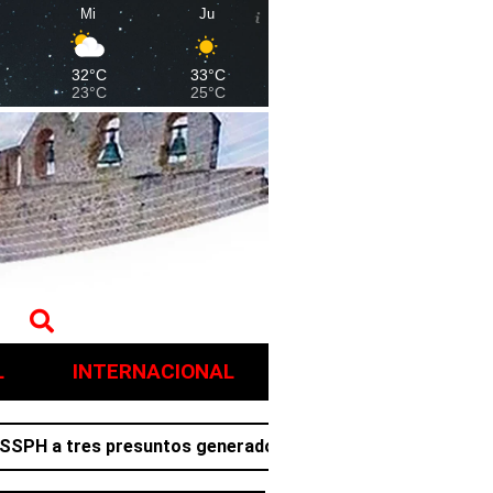
Mi
Ju
32°C
33°C
23°C
25°C
L
INTERNACIONAL
a tres presuntos generadores de violencia en Villa de Tez