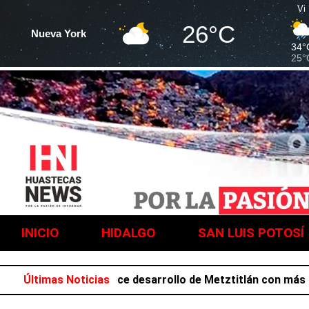
Vi
26°C
Nueva York
34°
25°
INICIO
HIDALGO
SAN LUIS POTOSÍ
a Salazar favorece desarrollo de Metztitlán con más de 21
Últimas Noticias