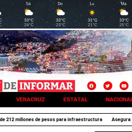
Sá
Do
Lu
Ma
C
33°C
33°C
31°C
33°C
C
24°C
23°C
21°C
25°C
VERACRUZ
ESTATAL
NACIONA
2 millones de pesos para infraestructura
Asegura SSPH 