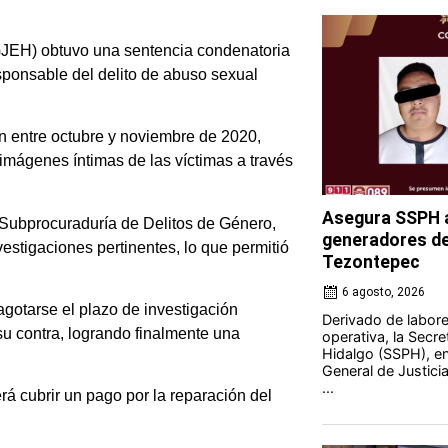
GJEH) obtuvo una sentencia condenatoria
esponsable del delito de abuso sexual
on entre octubre y noviembre de 2020,
imágenes íntimas de las víctimas a través
Asegura SSPH a
a Subprocuraduría de Delitos de Género,
generadores de 
estigaciones pertinentes, lo que permitió
Tezontepec
6 agosto, 2026
s agotarse el plazo de investigación
Derivado de labores
su contra, logrando finalmente una
operativa, la Secre
Hidalgo (SSPH), en
General de Justici
...
rá cubrir un pago por la reparación del