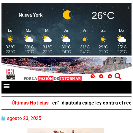
26°C
Nueva York
Lu
Ma
Mi
Ju
Vi
Sá
Do
33°C
33°C
31°C
30°C
31°C
29°C
25°C
23°C
23°C
22°C
24°C
24°C
21°C
22°C
no pertenece al crimen”: diputada exige ley contra el reclu
Últimas Noticias
agosto 23, 2025