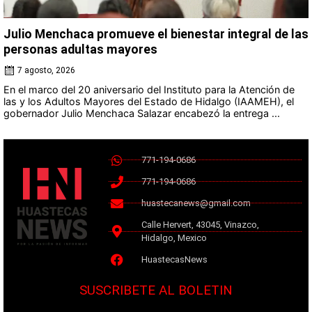
Julio Menchaca promueve el bienestar integral de las
personas adultas mayores
7 agosto, 2026
En el marco del 20 aniversario del Instituto para la Atención de
las y los Adultos Mayores del Estado de Hidalgo (IAAMEH), el
gobernador Julio Menchaca Salazar encabezó la entrega ...
771-194-0686
771-194-0686
huastecanews@gmail.com
Calle Hervert, 43045, Vinazco,
Hidalgo, Mexico
HuastecasNews
SUSCRIBETE AL BOLETIN